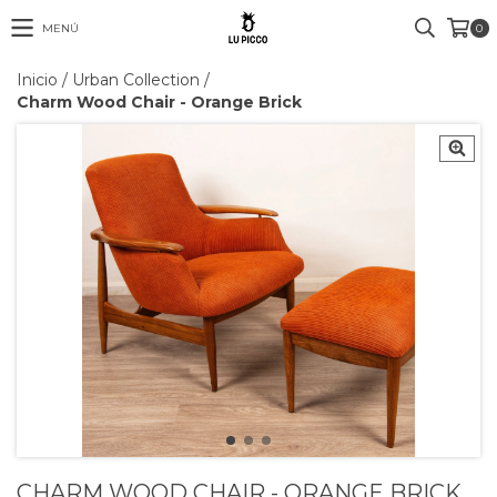
MENÚ
0
Inicio
/
Urban Collection
/
Charm Wood Chair - Orange Brick
CHARM WOOD CHAIR - ORANGE BRICK